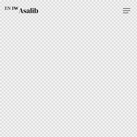
EN
IW