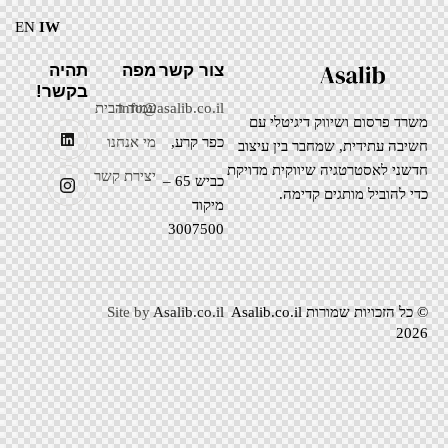
EN
IW
צור קשר
מפה
תהיה
בקשר!
info@asalib.co.il
עמוד הבית
משרד פרסום ושיווק דיגיטלי עם
כפר קרע,
מי אנחנו
חשיבה עתידית, שמחבר בין עיצוב
חדשני לאסטרטגיה שיווקית מדויקת
יצירת קשר
כביש 65 –
כדי להוביל מותגים קדימה.
מיקוד
3007500
© כל הזכויות שמורות Asalib.co.il
Asalib.co.il
Site by
2026