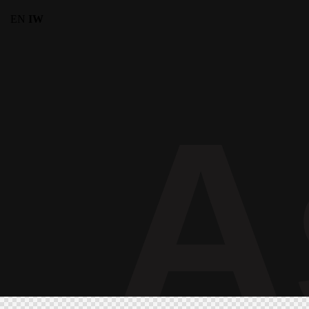
EN
IW
A