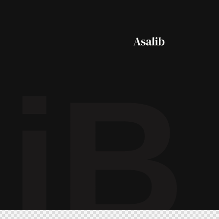
l
i
B