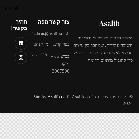
EN
IW
צור קשר
מפה
תהיה
בקשר!
info@asalib.co.il
עמוד הבית
משרד פרסום ושיווק דיגיטלי עם
כפר קרע,
מי אנחנו
חשיבה עתידית, שמחבר בין עיצוב
חדשני לאסטרטגיה שיווקית מדויקת
יצירת קשר
כביש 65 –
כדי להוביל מותגים קדימה.
מיקוד
3007500
© כל הזכויות שמורות Asalib.co.il
Asalib.co.il
Site by
2026